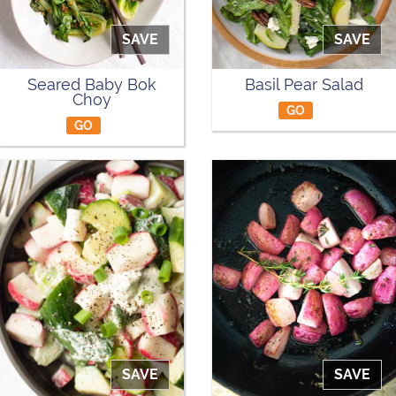
SAVE
SAVE
Seared Baby Bok
Basil Pear Salad
Choy
GO
GO
SAVE
SAVE