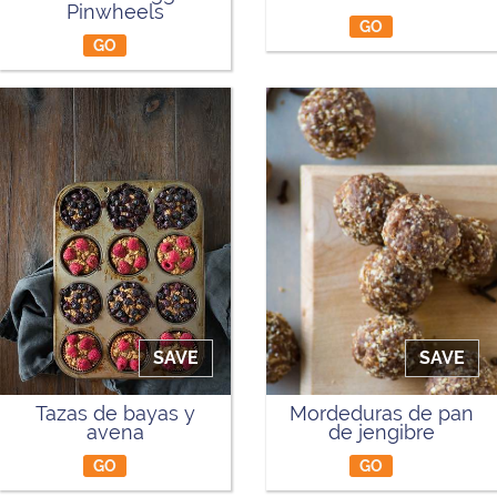
Pinwheels
GO
GO
SAVE
SAVE
Tazas de bayas y
Mordeduras de pan
avena
de jengibre
GO
GO