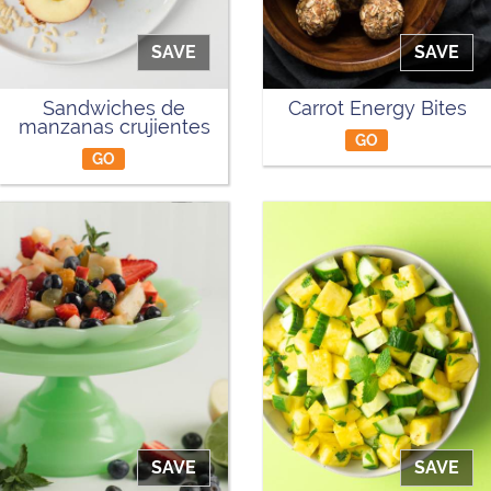
SAVE
SAVE
Sandwiches de
Carrot Energy Bites
manzanas crujientes
GO
GO
SAVE
SAVE