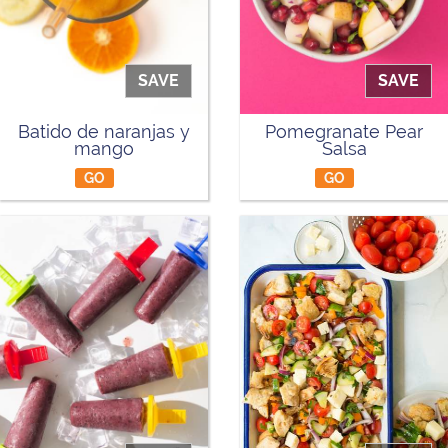
SAVE
SAVE
Batido de naranjas y
Pomegranate Pear
mango
Salsa
GO
GO