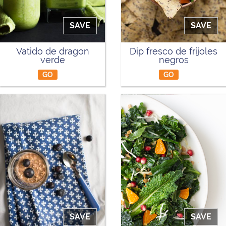
SAVE
SAVE
Vatido de dragon
Dip fresco de fríjoles
verde
negros
GO
GO
SAVE
SAVE