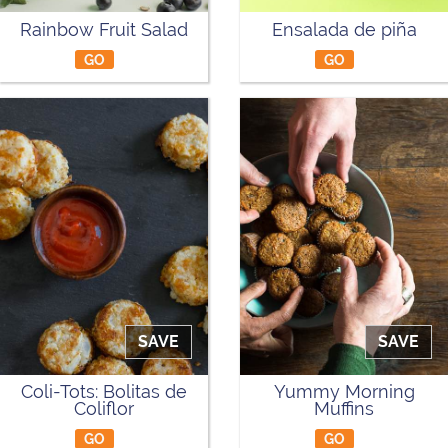
Rainbow Fruit Salad
Ensalada de piña
GO
GO
SAVE
SAVE
Coli-Tots: Bolitas de
Yummy Morning
Coliflor
Muffins
GO
GO