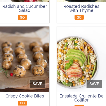
Radish and Cucumber
Roasted Radishes
Salad
with Thyme
GO
GO
SAVE
SAVE
Crispy Cookie Bites
Ensalada Crujiente De
Coliflor
GO