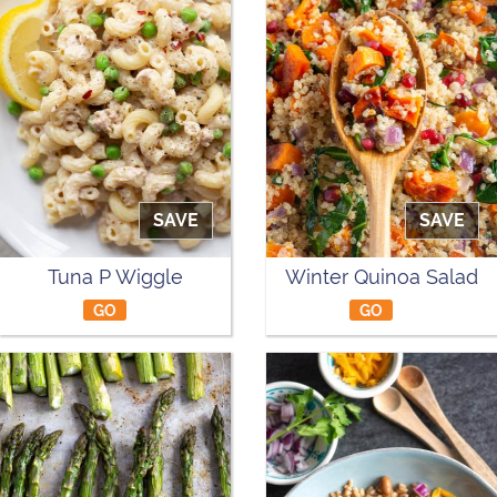
SAVE
SAVE
Tuna P Wiggle
Winter Quinoa Salad
GO
GO