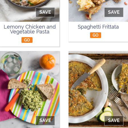
SAVE
SAVE
Lemony Chicken and
Spaghetti Frittata
Vegetable Pasta
GO
GO
SAVE
SAVE