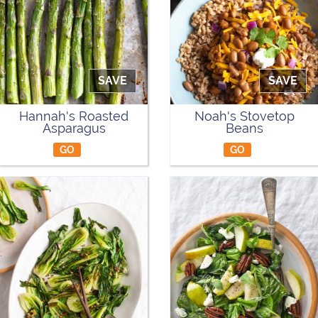
SAVE
SAVE
Hannah's Roasted
Noah's Stovetop
Asparagus
Beans
GO
GO