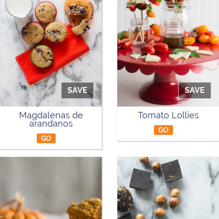
SAVE
SAVE
Magdalenas de
Tomato Lollies
arandanos
GO
GO