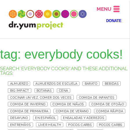
MENU
DONATE
tag: everybody cooks!
SEARCH 'EVERYBODY COOKS!' AND THESE ADDITIONAL
TAGS:
ALMUERZO
ALMUERZOS DE ESCUELA
BARATO
BEBIDAS
BIG IMPACT
BOTANAS
CENA
COCINAR UN VEZ, COMER DOS VECES
COMIDA DE INFANTES
COMIDA DE INVIERNO
COMIDA DE NIÃ±OS
COMIDA DE OTOÃ±O
COMIDA DE PRIMAVERA
COMIDA DE VERANO
COMIDA RÃ¡PIDA
DESAYUNO
EN ESPAÑOL
ENSALADAS Y ADEREZOS
ENTREMÃ©S
LIVER HEALTH
POCOS CARBS
POCOS CARBS