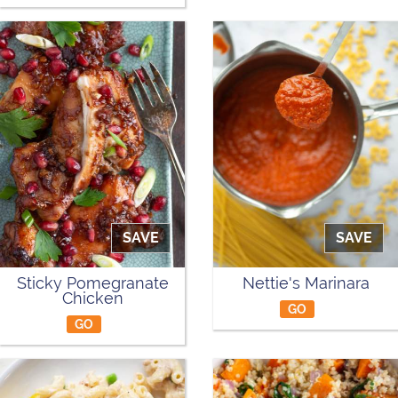
SAVE
SAVE
Sticky Pomegranate
Nettie's Marinara
Chicken
GO
GO