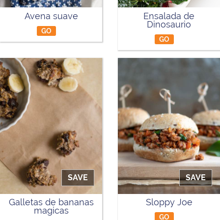
Avena suave
Ensalada de
Dinosaurio
GO
GO
SAVE
SAVE
Galletas de bananas
Sloppy Joe
magicas
GO