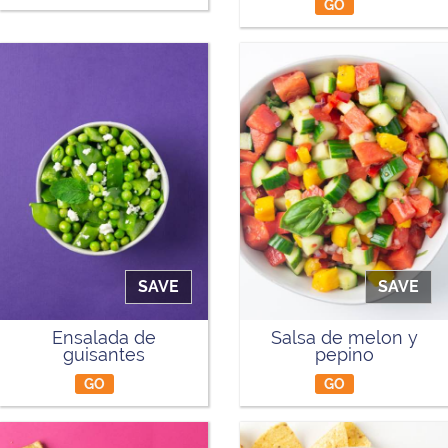
GO
SAVE
SAVE
Ensalada de
Salsa de melon y
guisantes
pepino
GO
GO