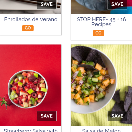
SAVE
SAVE
Enrollados de verano
STOP HERE- 45 + 16
Recipes
GO
GO
SAVE
SAVE
Strawberry Salsa with
Salsa de Melon