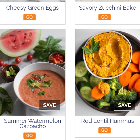
Cheesy Green Eggs
Savory Zucchini Bake
GO
GO
SAVE
SAVE
Summer Watermelon
Red Lentil Hummus
Gazpacho
GO
GO