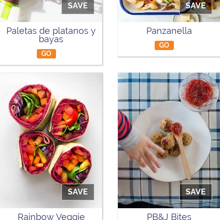
SAVE
SAVE
Paletas de platanos y
Panzanella
bayas
GO
GO
SAVE
SAVE
Rainbow Veggie
PB&J Bites