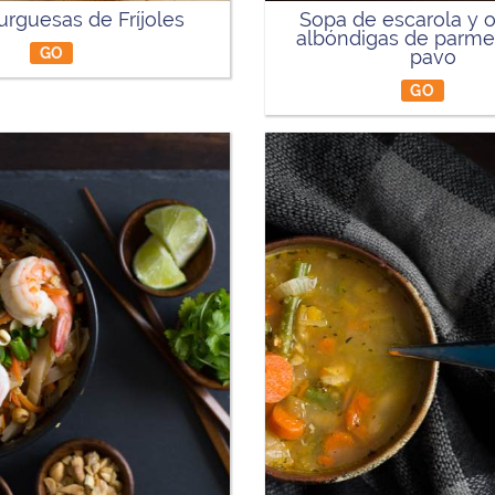
rguesas de Fríjoles
Sopa de escarola y 
albóndigas de parm
GO
pavo
GO