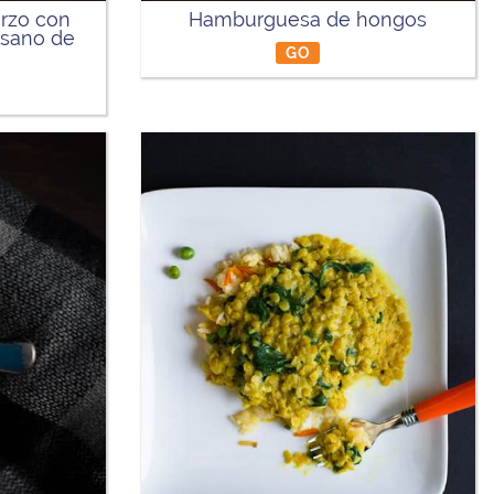
orzo con
Hamburguesa de hongos
esano de
GO