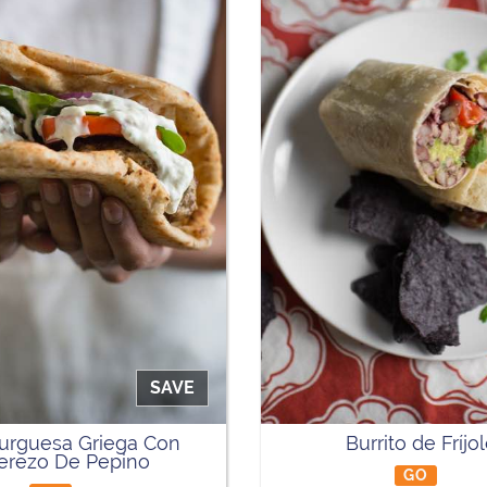
SAVE
rguesa Griega Con
Burrito de Fríjo
erezo De Pepino
GO