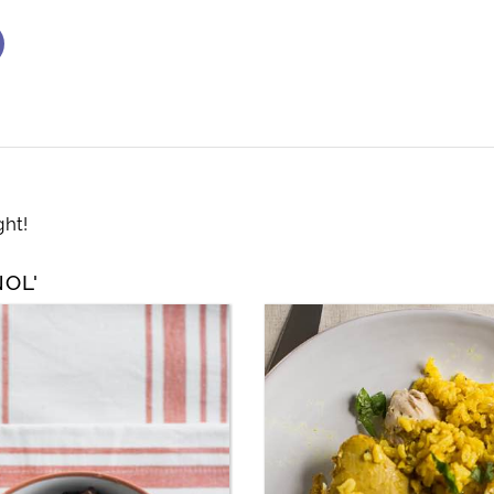
ght!
ÑOL'