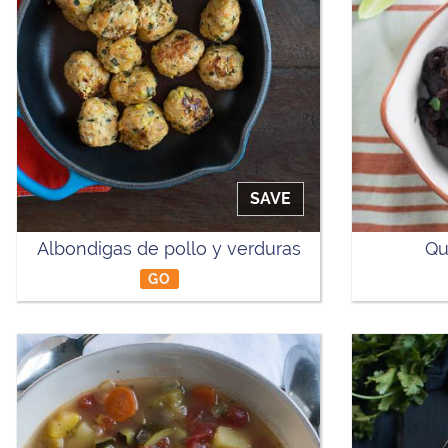
SAVE
Albondigas de pollo y verduras
Qu
GO