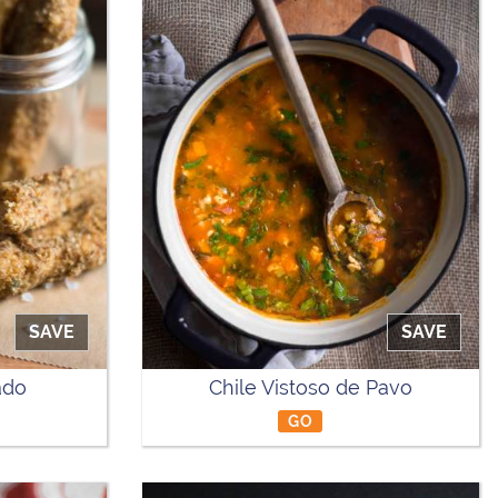
SAVE
SAVE
ado
Chile Vistoso de Pavo
GO