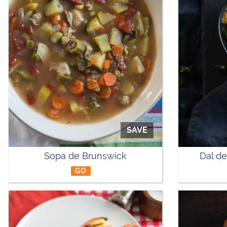
SAVE
Sopa de Brunswick
Dal de
GO