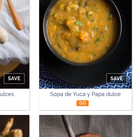
SAVE
SAVE
Dulces
Sopa de Yuca y Papa dulce
GO