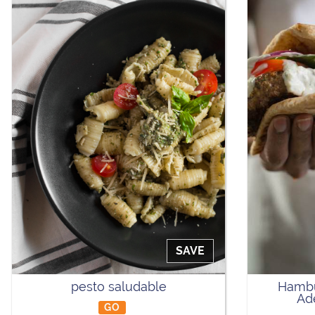
SAVE
pesto saludable
Hambu
Ad
GO