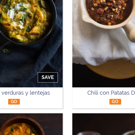
SAVE
 verduras y lentejas
Chili con Patatas 
GO
GO