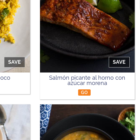
SAVE
SAVE
coco
Salmón picante al horno con
azúcar morena
GO