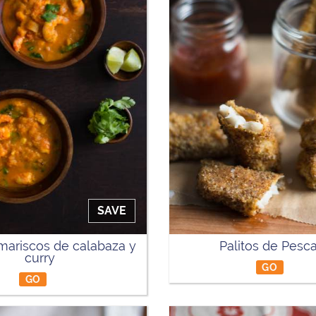
SAVE
mariscos de calabaza y
Palitos de Pesc
curry
GO
GO