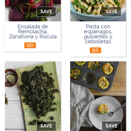
SAVE
SAVE
Ensalada de
Pasta con
Remolacha,
espárragos,
Zanahoria y Rúcula
guisantes y
cebolletas
GO
GO
SAVE
SAVE