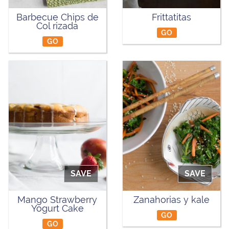
Barbecue Chips de
Frittatitas
Col rizada
GO
GO
SAVE
SAVE
Mango Strawberry
Zanahorias y kale
Yogurt Cake
GO
GO